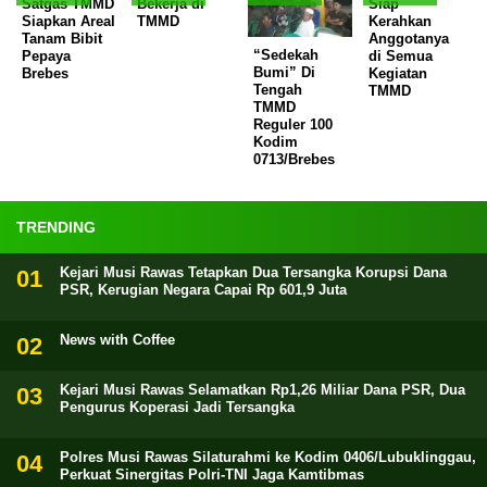
Satgas TMMD
Bekerja di
Siap
Siapkan Areal
TMMD
Kerahkan
Tanam Bibit
Anggotanya
“Sedekah
Pepaya
di Semua
Bumi” Di
Brebes
Kegiatan
Tengah
TMMD
TMMD
Reguler 100
Kodim
0713/Brebes
TRENDING
Kejari Musi Rawas Tetapkan Dua Tersangka Korupsi Dana
PSR, Kerugian Negara Capai Rp 601,9 Juta
News with Coffee
Kejari Musi Rawas Selamatkan Rp1,26 Miliar Dana PSR, Dua
Pengurus Koperasi Jadi Tersangka
Polres Musi Rawas Silaturahmi ke Kodim 0406/Lubuklinggau,
Perkuat Sinergitas Polri-TNI Jaga Kamtibmas