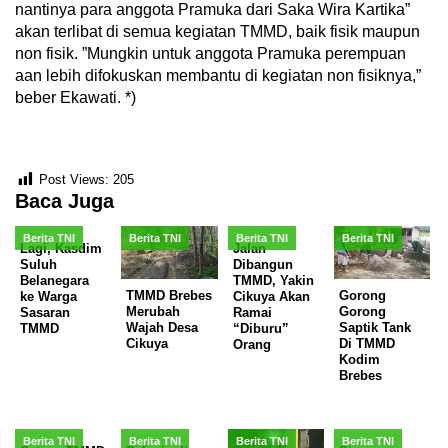
nantinya para anggota Pramuka dari Saka Wira Kartika”
akan terlibat di semua kegiatan TMMD, baik fisik maupun
non fisik. ”Mungkin untuk anggota Pramuka perempuan
aan lebih difokuskan membantu di kegiatan non fisiknya,”
beber Ekawati. *)
Post Views:
205
Baca Juga
Berita TNI
Berita TNI
Berita TNI
Berita TNI
Lagi, Kasdim
Jalan
Suluh
Dibangun
Belanegara
TMMD, Yakin
TMMD Brebes
Gorong
ke Warga
Cikuya Akan
Merubah
Gorong
Sasaran
Ramai
Wajah Desa
Saptik Tank
TMMD
“Diburu”
Cikuya
Di TMMD
Orang
Kodim
Brebes
Berita TNI
Berita TNI
Berita TNI
Berita TNI