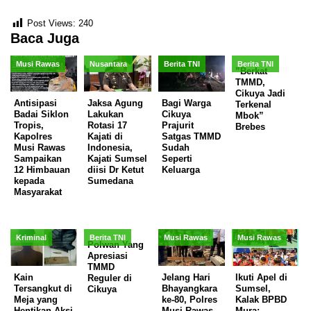
Post Views:
240
Baca Juga
Musi Rawas
Nusantara
Berita TNI
Berita TNI
”Berkat
TMMD,
Cikuya Jadi
Antisipasi
Jaksa Agung
Bagi Warga
Terkenal
Badai Siklon
Lakukan
Cikuya
Mbok”
Tropis,
Rotasi 17
Prajurit
Brebes
Kapolres
Kajati di
Satgas TMMD
Musi Rawas
Indonesia,
Sudah
Sampaikan
Kajati Sumsel
Seperti
12 Himbauan
diisi Dr Ketut
Keluarga
kepada
Sumedana
Masyarakat
Kriminal
Berita TNI
Musi Rawas
Musi Rawas
Polwan Yang
Apresiasi
TMMD
Kain
Jelang Hari
Ikuti Apel di
Reguler di
Tersangkut di
Bhayangkara
Sumsel,
Cikuya
Meja yang
ke-80, Polres
Kalak BPBD
Hentikan Aksi
Musi Rawas
Mura: