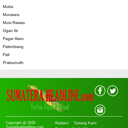
Muba
Muratara
Musi Rawas
Ogan Ilir
Pagar Alam
Palembang
Pali
Prabumulih
Copyright @ 2026
Redaksi
Tentang Kami
Sumateraheadline.com,