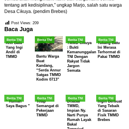
tentang arti kedisiplinan,” ungkap Marjo, salah satu warga
Desa Cikuya. (pendim Brebes)
Post Views:
209
Baca Juga
Berita TNI
Berita TNI
Berita TNI
Berita TNI
Ahli Batu
TMMD Cikuya
Tukang Batu
Yang Ingi
: Bukti
Ini Merasa
Andil di
Kemanunggalan
Terhormat di
Bantu Warga
TMMD
TNI Dengan
Pakai TMMD
Buat
Rakyat Tidak
Kandang,
Jargon
“Serda Annur
Semata
Satgas TMMD
Kodim 0713”
Berita TNI
Berita TNI
Berita TNI
Berita TNI
” Rumah
Tetap
Disasar
Ingin Berbuat
Saya Bagus ”
Semangat di
TMMD,
Yang Tebaik
Pekerjaan
Impian Ny.
di Sasaran
TMMD
Narti Punya
Fisik TMMD
Rumah Layak
Brebes
Bakal
Terwujud