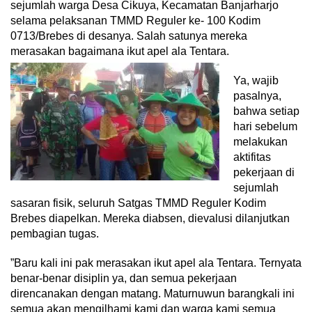
sejumlah warga Desa Cikuya, Kecamatan Banjarharjo
selama pelaksanan TMMD Reguler ke- 100 Kodim
0713/Brebes di desanya. Salah satunya mereka
merasakan bagaimana ikut apel ala Tentara.
Ya, wajib
pasalnya,
bahwa setiap
hari sebelum
melakukan
aktifitas
pekerjaan di
sejumlah
sasaran fisik, seluruh Satgas TMMD Reguler Kodim
Brebes diapelkan. Mereka diabsen, dievalusi dilanjutkan
pembagian tugas.
”Baru kali ini pak merasakan ikut apel ala Tentara. Ternyata
benar-benar disiplin ya, dan semua pekerjaan
direncanakan dengan matang. Maturnuwun barangkali ini
semua akan mengilhami kami dan warga kami semua