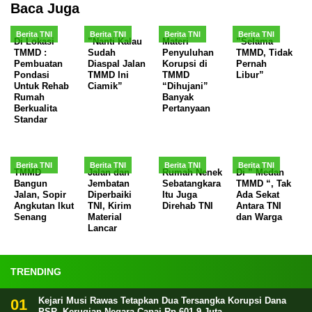
Baca Juga
Berita TNI
Berita TNI
Berita TNI
Berita TNI
Di Lokasi
”Nanti Kalau
Materi
”Selama
TMMD :
Sudah
Penyuluhan
TMMD, Tidak
Pembuatan
Diaspal Jalan
Korupsi di
Pernah
Pondasi
TMMD Ini
TMMD
Libur”
Untuk Rehab
Ciamik”
“Dihujani”
Rumah
Banyak
Berkualita
Pertanyaan
Standar
Berita TNI
Berita TNI
Berita TNI
Berita TNI
TMMD
Jalan dan
Rumah Nenek
Di ” Medan
Bangun
Jembatan
Sebatangkara
TMMD “, Tak
Jalan, Sopir
Diperbaiki
Itu Juga
Ada Sekat
Angkutan Ikut
TNI, Kirim
Direhab TNI
Antara TNI
Senang
Material
dan Warga
Lancar
TRENDING
Kejari Musi Rawas Tetapkan Dua Tersangka Korupsi Dana
PSR, Kerugian Negara Capai Rp 601,9 Juta