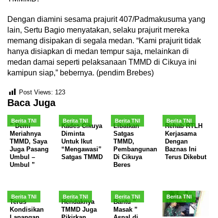
Dengan diamini sesama prajurit 407/Padmakusuma yang
lain, Sertu Bagio menyatakan, selaku prajurit mereka
memang disipakan di segala medan. “Kami prajurit tidak
hanya disiapkan di medan tempur saja, melainkan di
medan damai seperti pelaksanaan TMMD di Cikuya ini
kamipun siap,” bebernya. (pendim Brebes)
Post Views:
123
Baca Juga
Berita TNI
Berita TNI
Berita TNI
Berita TNI
” Demi
Kades Cikuya
Libatkan
Rehab RTLH
Meriahnya
Diminta
Satgas
Kerjasama
TMMD, Saya
Untuk Ikut
TMMD,
Dengan
Juga Pasang
“Mengawasi”
Pembangunan
Baznas Ini
Umbul –
Satgas TMMD
Di Cikuya
Terus Dikebut
Umbul ”
Beres
Berita TNI
Berita TNI
Berita TNI
Berita TNI
Terus
Hendaknya
Bantu ”
Kondisikan
TMMD Juga
Masak ”
Lapangan
Pikirkan
Aspal di