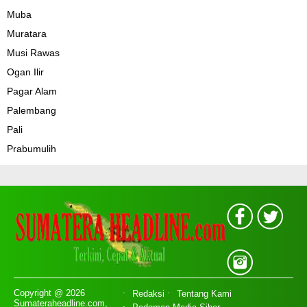
Muba
Muratara
Musi Rawas
Ogan Ilir
Pagar Alam
Palembang
Pali
Prabumulih
Copyright @ 2026
Redaksi
Tentang Kami
Sumateraheadline.com,