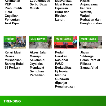
Keamanan
Lubuklinggau
Masyarakat
Rawas
PEP
Serbu Bazar
Musi Rawas
Anjangsana
Prabumulih
Murah
Hijaukan
ke Para
Field
Bumi dan
Veteran,
Gagalkan
Birukan
Wujud
Pencurian
Langit
Perhatian dan
Aset Pipa
Penghormatan
Hukum
Musi Rawas
Musi Rawas
Musi Rawas
Kejari Musi
Akses Jalan
Peduli
Jhuan
Rawas
Menuju
Gerakan
Silitonga:
Musnahkan
Sekolah di
Nasional
Peran Pers di
Barang Bukti
Jayaloka,
PAUD
Pilkada
68 Perkara
Mendapat
Berkualitas,
Sangat Vital
Sentuhan
Hj Noviar
Perbaikan
Marlina
Gunawan
diganjar
Penghargaan
TRENDING