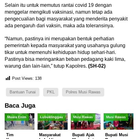
Selain itu untuk memutus rantai covid 19 dengan
menggelar mengikuti vaksinasi, namun tetap ada
pengecualian bagi masyarakat yang menderita penyakit
ada pengaruh dari vaksin, maka ada toleransinya.
“Namun, pastinya ini merupakan bentuk perhatian
pemerintah kepada masyarakat yang usahanya gulung
tikar untuk memenuhi kehidupan hidup sehari-hari.
Pastinya bisa meringankan beban pedagang kaki lima,
warung dan lain-lain,” tutup Kapolres.
(SH-02)
Post Views:
138
Bantuan Tunai
PKL
Polres Musi Rawas
Baca Juga
Muara Enim
Lubuklinggau
Musi Rawas
Musi Rawas
Tim
Masyarakat
Bupati Ajak
Bupati Musi