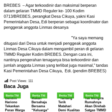
BREBES – Agar terkoodinir dan maksimal berperan
dalam gelaran TMMD Reguler ke- 100 Kodim
0713/BREBES, perangkat Desa Cikuya, yakni Kasi
Pemerintahan Desa, Edi berperan sebagai koordinator dan
penggerak anggota Linmas desanya
”Ya saya memang
ditugasi dari Desa untuk menjadi penggeak anggota
Linmas Desa Cikuya dalam mengambil peran di gelaran
TMMD Reguler Kodim BREBES. Dengan cara ini,
nantinya pengerahan tenaganya bisa terkoordinir dan
jumlah anggota Linmas yang terlibat juga masimal,” tandas
Kasi Pemerintahan Desa Cikuya, Edi. (pendim BREBES)
Post Views:
111
Baca Juga
Berita TNI
Berita TNI
Berita TNI
Berita TNI
Dandim
Makan
“Tantang”
Tak Mengira
Hariono
Bersahaja
Terik
Rumahnya
Tekankan
Bersama
Matahari
Akan Direhab
Peran Warga
“Keluarga”
Demi Kualitas
Satgas TMMD