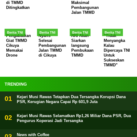
di TMMD
Maksimal
Ditingkatkan
Pembangunan
Jalan TMMD
Berita TNI
Berita TNI
Berita TNI
Berita TNI
Pengabadian
Nyaris
RRI Akan
”Tidak
Giat TMMD
Selesai
Siarkan
Menyangka
Cikuya
Pembangunan
langsung
Kalau
Memakai
Jalan TMMD
Pembukaan
Dipercaya TNI
Drone
di Cikuya
TMMD
Untuk
Sukseskan
TMMD”
TRENDING
Kejari Musi Rawas Tetapkan Dua Tersangka Korupsi Dana
PSR, Kerugian Negara Capai Rp 601,9 Juta
Kejari Musi Rawas Selamatkan Rp1,26 Miliar Dana PSR, Dua
Pengurus Koperasi Jadi Tersangka
News with Coffee