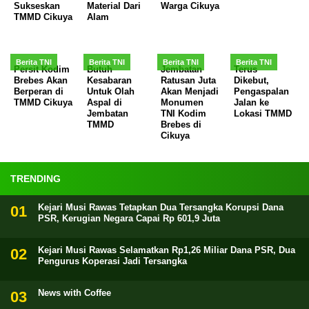
Sukseskan
Material Dari
Warga Cikuya
TMMD Cikuya
Alam
Berita TNI
Berita TNI
Berita TNI
Berita TNI
Persit Kodim
Butuh
Jembatan
Terus
Brebes Akan
Kesabaran
Ratusan Juta
Dikebut,
Berperan di
Untuk Olah
Akan Menjadi
Pengaspalan
TMMD Cikuya
Aspal di
Monumen
Jalan ke
Jembatan
TNI Kodim
Lokasi TMMD
TMMD
Brebes di
Cikuya
TRENDING
Kejari Musi Rawas Tetapkan Dua Tersangka Korupsi Dana
PSR, Kerugian Negara Capai Rp 601,9 Juta
Kejari Musi Rawas Selamatkan Rp1,26 Miliar Dana PSR, Dua
Pengurus Koperasi Jadi Tersangka
News with Coffee