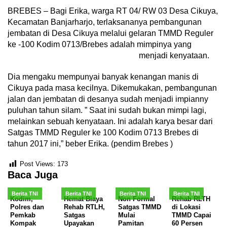
BREBES – Bagi Erika, warga RT 04/ RW 03 Desa Cikuya,
Kecamatan Banjarharjo, terlaksananya pembangunan
jembatan di Desa Cikuya melalui gelaran TMMD Reguler
ke -100 Kodim 0713/Brebes adalah mimpinya yang
menjadi kenyataan.
Dia mengaku mempunyai banyak kenangan manis di
Cikuya pada masa kecilnya. Dikemukakan, pembangunan
jalan dan jembatan di desanya sudah menjadi impianny
puluhan tahun silam. ” Saat ini sudah bukan mimpi lagi,
melainkan sebuah kenyataan. Ini adalah karya besar dari
Satgas TMMD Reguler ke 100 Kodim 0713 Brebes di
tahun 2017 ini,” beber Erika. (pendim Brebes )
Post Views:
173
Baca Juga
Berita TNI
Berita TNI
Berita TNI
Berita TNI
Kodim,
Hemat Biaya
Non Formal
Rehab RLTH
Polres dan
Rehab RTLH,
Satgas TMMD
di Lokasi
Pemkab
Satgas
Mulai
TMMD Capai
Kompak
Upayakan
Pamitan
60 Persen