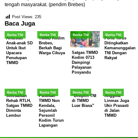
tengah masyarakat. (pendim Brebes)
Post Views:
235
Baca Juga
Berita TNI
Berita TNI
Berita TNI
Berita TNI
Antusias
TMMD Kodim
Perlu Terus
Anak-anak SD
Brebes,
Ditingkatkan
Untuk Ikut
Berkah Bagi
Kemanunggalan
Satgas TMMD
Upacara
Warga Cikuya
TNI Dengan
Kodim 0713
Penutupan
Rakyat
Dampingi
TMMD
Pelayanan
Posyandu
Berita TNI
Berita TNI
Berita TNI
Berita TNI
Selesaikan
Pastikan
”Disiplin TNI
Anggota
Rehab RTLH,
TMMD Non
di TMMD
Linmas Juga
Satgas TMMD
Kendala,
Luar Biasa”
Ukir Prasasti
Diminta
Sejumlah
di Jalan
Lembur
Personil
TMMD
Kodim Turun
Lapangan