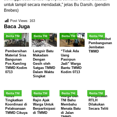
untuk tampil secara mendadak,” jelas Bu Darsih. (pendim
Brebes)
Post Views:
163
Baca Juga
Berita TNI
Berita TNI
Berita TNI
Berita TNI
Terus Dikebut
Pembangunan
Jembatan
Pembersihan
Langsir Batu
“Tidak Ada
TMMD
Material Sisa
Makadam
Uang
Bangunan
Dengan
Pasirpun
Pos Kamling
Gesih oleh
Jadi” Warga
TMMD Kodim
Satgas TMMD
Bantu TMMD
0713
Dalam Waktu
Kodim 0713
Singkat
Berita TNI
Berita TNI
Berita TNI
Berita TNI
Terus
Danramil
Warga Dan
Pengecatan
Tingkatkan
Rajin Ajak
TNI Bahu
RTLH
Koordinasi di
Warga Untuk
Membahu
Dilakukan
Pelaksanaan
Berpartisipasi
Menata Batu
Secara Teliti
TMMD Cikuya
di TMMD
di Jalan
TMMD