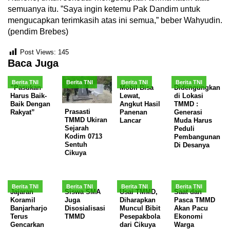
semuanya itu. ”Saya ingin ketemu Pak Dandim untuk
mengucapkan terimkasih atas ini semua,” beber Wahyudin.
(pendim Brebes)
Post Views:
145
Baca Juga
Berita TNI
Berita TNI
Berita TNI
Berita TNI
”Pasukan
Mobil Bisa
Didengungkan
Harus Baik-
Lewat,
di Lokasi
Baik Dengan
Angkut Hasil
TMMD :
Prasasti
Rakyat”
Panenan
Generasi
TMMD Ukiran
Lancar
Muda Harus
Sejarah
Peduli
Kodim 0713
Pembangunan
Sentuh
Di Desanya
Cikuya
Berita TNI
Berita TNI
Berita TNI
Berita TNI
Jajaran
Siswa SMA
Usai TMMD,
Saat dan
Koramil
Juga
Diharapkan
Pasca TMMD
Banjarharjo
Disosialisasi
Muncul Bibit
Akan Pacu
Terus
TMMD
Pesepakbola
Ekonomi
Gencarkan
dari Cikuya
Warga