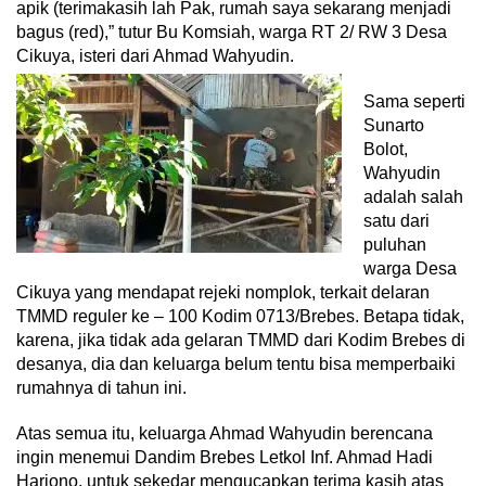
apik (terimakasih lah Pak, rumah saya sekarang menjadi
bagus (red),” tutur Bu Komsiah, warga RT 2/ RW 3 Desa
Cikuya, isteri dari Ahmad Wahyudin.
Sama seperti
Sunarto
Bolot,
Wahyudin
adalah salah
satu dari
puluhan
warga Desa
Cikuya yang mendapat rejeki nomplok, terkait delaran
TMMD reguler ke – 100 Kodim 0713/Brebes. Betapa tidak,
karena, jika tidak ada gelaran TMMD dari Kodim Brebes di
desanya, dia dan keluarga belum tentu bisa memperbaiki
rumahnya di tahun ini.
Atas semua itu, keluarga Ahmad Wahyudin berencana
ingin menemui Dandim Brebes Letkol Inf. Ahmad Hadi
Hariono, untuk sekedar mengucapkan terima kasih atas