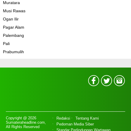
Muratara
Musi Rawas
Ogan Ilir
Pagar Alam
Palembang
Pali
Prabumulih
Copyright @ 2026
Redaksi
Tentang Kami
Sumateraheadline.com,
Pedoman Media Siber
All Rights Reserved
Standar Perlindungan Wartawan