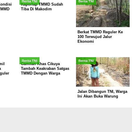
Berita TNI
Berita TNI
ondisi
Kaporlap TMMD Sudah
 TMMD
Tiba Di Makodim
Berkat TMMD Reguler Ke
100 Terwujud Jalur
Ekonomi
Berita TNI
Berita TNI
mil
Camilan Khas Cikuya
a
Tambah Keakraban Satgas
guler
TMMD Dengan Warga
Jalan Dibangun TNI, Warga
Ini Akan Buka Warung