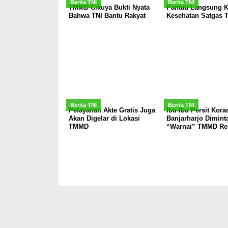
Berita TNI
Berita TNI
TMMD Cikuya Bukti Nyata
Pantau Langsung K
Bahwa TNI Bantu Rakyat
Kesehatan Satgas
Berita TNI
Berita TNI
Pelayanan Akte Gratis Juga
Ibu-Ibu Persit Kora
Akan Digelar di Lokasi
Banjarharjo Dimint
TMMD
“Warnai” TMMD Re