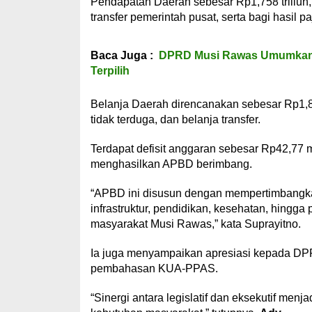
Pendapatan Daerah sebesar Rp1,758 triliun
transfer pemerintah pusat, serta bagi hasil 
Baca Juga :
DPRD Musi Rawas Umumkan P
Terpilih
Belanja Daerah direncanakan sebesar Rp1,801 
tidak terduga, dan belanja transfer.
Terdapat defisit anggaran sebesar Rp42,77 m
menghasilkan APBD berimbang.
“APBD ini disusun dengan mempertimbangkan
infrastruktur, pendidikan, kesehatan, hingga
masyarakat Musi Rawas,” kata Suprayitno.
Ia juga menyampaikan apresiasi kepada DP
pembahasan KUA-PPAS.
“Sinergi antara legislatif dan eksekutif m