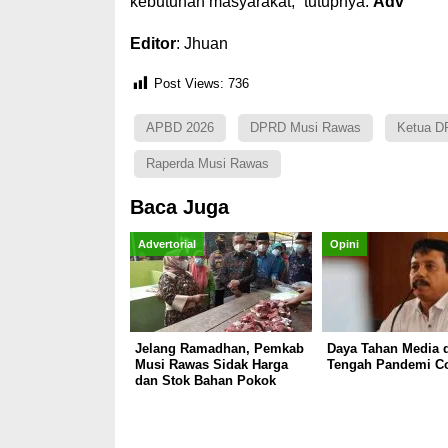
kebutuhan masyarakat,” tutupnya.
Adv
Editor
: Jhuan
Post Views:
736
APBD 2026
DPRD Musi Rawas
Ketua D
Raperda Musi Rawas
Baca Juga
Advertorial
Opini
Jelang Ramadhan, Pemkab
Daya Tahan Media d
Musi Rawas Sidak Harga
Tengah Pandemi C
dan Stok Bahan Pokok