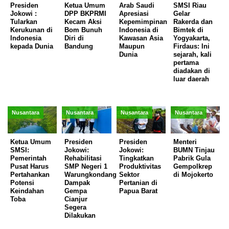
Presiden
Ketua Umum
Arab Saudi
SMSI Riau
Jokowi :
DPP BKPRMI
Apresiasi
Gelar
Tularkan
Kecam Aksi
Kepemimpinan
Rakerda dan
Kerukunan di
Bom Bunuh
Indonesia di
Bimtek di
Indonesia
Diri di
Kawasan Asia
Yogyakarta,
kepada Dunia
Bandung
Maupun
Firdaus: Ini
Dunia
sejarah, kali
pertama
diadakan di
luar daerah
Nusantara
Nusantara
Nusantara
Nusantara
Ketua Umum
Presiden
Presiden
Menteri
SMSI:
Jokowi:
Jokowi:
BUMN Tinjau
Pemerintah
Rehabilitasi
Tingkatkan
Pabrik Gula
Pusat Harus
SMP Negeri 1
Produktivitas
Gempolkrep
Pertahankan
Warungkondang
Sektor
di Mojokerto
Potensi
Dampak
Pertanian di
Keindahan
Gempa
Papua Barat
Toba
Cianjur
Segera
Dilakukan