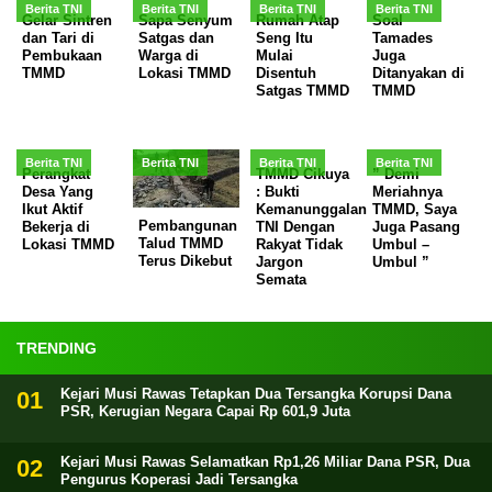
Berita TNI
Berita TNI
Berita TNI
Berita TNI
Gelar Sintren
Sapa Senyum
Rumah Atap
Soal
dan Tari di
Satgas dan
Seng Itu
Tamades
Pembukaan
Warga di
Mulai
Juga
TMMD
Lokasi TMMD
Disentuh
Ditanyakan di
Satgas TMMD
TMMD
Berita TNI
Berita TNI
Berita TNI
Berita TNI
Perangkat
TMMD Cikuya
” Demi
Desa Yang
: Bukti
Meriahnya
Ikut Aktif
Kemanunggalan
TMMD, Saya
Pembangunan
Bekerja di
TNI Dengan
Juga Pasang
Talud TMMD
Lokasi TMMD
Rakyat Tidak
Umbul –
Terus Dikebut
Jargon
Umbul ”
Semata
TRENDING
Kejari Musi Rawas Tetapkan Dua Tersangka Korupsi Dana
PSR, Kerugian Negara Capai Rp 601,9 Juta
Kejari Musi Rawas Selamatkan Rp1,26 Miliar Dana PSR, Dua
Pengurus Koperasi Jadi Tersangka