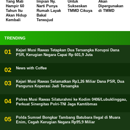
Yang Mati
Impian Ny.
Untuk
Akan
Hampir 60
Narti Punya
Sukseskan
Dipergunakan
Tahun Itu
Rumah Layak
TMMD Cikuya
di TMMD
Akan Hidup
Bakal
Kembali
Terwujud
TRENDING
Kejari Musi Rawas Tetapkan Dua Tersangka Korupsi Dana
PSR, Kerugian Negara Capai Rp 601,9 Juta
News with Coffee
Kejari Musi Rawas Selamatkan Rp1,26 Miliar Dana PSR, Dua
Pengurus Koperasi Jadi Tersangka
Polres Musi Rawas Silaturahmi ke Kodim 0406/Lubuklinggau,
Perkuat Sinergitas Polri-TNI Jaga Kamtibmas
Polda Sumsel Bongkar Tambang Batubara Ilegal di Muara
Enim, Cegah Kerugian Negara Rp95,9 Miliar