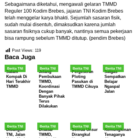
Sebagaimana diketahui, mengawali gelaran TMMD
Reguler 100 Kodim Brebes, jajaran TNI Kodim Brebes
telah menggelar karya bhakti. Sejumlah sasaran fisik,
sudah mulai disentuh, dimaksudkan karena jumlah
sasaran fisiknya cukup banyak, nantinya semua pekerjaan
bisa rampung sebelum TMMD ditutup. (pendim Brebes)
Post Views:
119
Baca Juga
Berita TNI
Berita TNI
Berita TNI
Berita TNI
Salam
Jelang
Pergeseran
Satgas
Kompak Di
Pembukaan
Ploting
Sempatkan
Hari Terakhir
TMMD,
Pasukan di
Belajar
TMMD
Koordinasi
TMMD Cikuya
Ngaspal
Dengan
Jalan
Banyak Pihak
Terus
Dilakukan
Berita TNI
Berita TNI
Berita TNI
Berita TNI
Dibangun
Disasar
Semua Unsur
Kemungkinan
TNI, Jalan
TMMD,
Dirangkul
Tenaganya