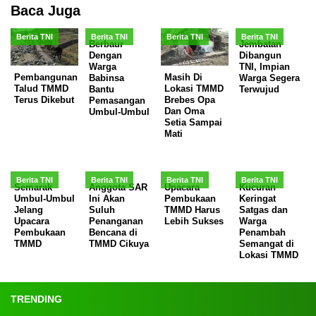
Baca Juga
Berita TNI
Berita TNI
Berita TNI
Berita TNI
Berbaur
Jembatan
Dengan
Dibangun
Warga
TNI, Impian
Pembangunan
Masih Di
Babinsa
Warga Segera
Talud TMMD
Lokasi TMMD
Bantu
Terwujud
Terus Dikebut
Brebes Opa
Pemasangan
Dan Oma
Umbul-Umbul
Setia Sampai
Mati
Berita TNI
Berita TNI
Berita TNI
Berita TNI
Semarak
Anggota SAR
Upacara
Kucuran
Umbul-Umbul
Ini Akan
Pembukaan
Keringat
Jelang
Suluh
TMMD Harus
Satgas dan
Upacara
Penanganan
Lebih Sukses
Warga
Pembukaan
Bencana di
Penambah
TMMD
TMMD Cikuya
Semangat di
Lokasi TMMD
TRENDING